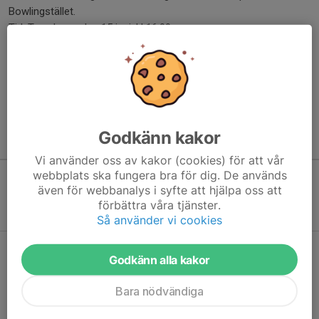
Bowlingstället.
Tid: Torsdagen den 15 juni, kl 16.00.
Anmälningsblankett finns i Pingislokalen.
Väl mött!!
Bosse
Läs mer
Godkänn kakor
Kommande aktiviteter
Vi använder oss av kakor (cookies) för att vår
webbplats ska fungera bra för dig. De används
även för webbanalys i syfte att hjälpa oss att
Inga aktiviteter inbokade
förbättra våra tjänster.
Så använder vi cookies
Hela kalendern
Godkänn alla kakor
Bara nödvändiga