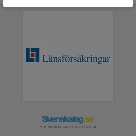
För
smarta
idrottsföreningar