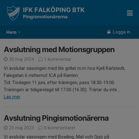
IFK FALKÖPING BTK
Pingismotionärerna
Logga in
Hem
Avslutning med Motionsgruppen
30 maj 2024
1 kommentar
Vi avslutar säsongen med lite grillat m.m hos Kjell Karlstedt,
Falegatan 6 mittemot ICA på Ranten.
Tid: Tisdagen 11 juni, efter träningen, pass 18.30-19.00.
Träningen är tidigarelagd till 17.00 (16.30). Tränar du inte...
Läs mer
Avslutning Pingismotionärerna
23 maj 2023
0 kommentarer
Vi avslutar säsongen med Bowling, Mat och Quiz på