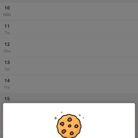
10
Mån
11
Tis
12
Ons
13
Tor
14
Fre
15
Lör
16
Sön
v.34