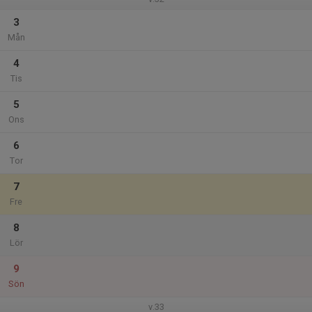
3
Mån
4
Tis
5
Ons
6
Tor
7
Fre
8
Lör
9
Sön
v.33