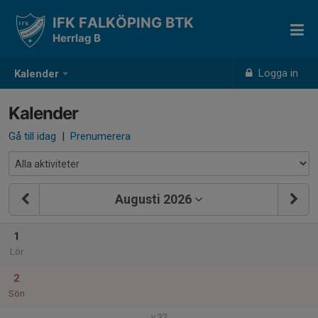
IFK FALKÖPING BTK
Herrlag B
Logga in
Kalender
Kalender
Gå till idag
|
Prenumerera
Augusti 2026
1
Lör
2
Sön
v.32