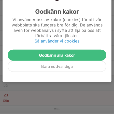
17
Godkänn kakor
Mån
Vi använder oss av kakor (cookies) för att vår
18
webbplats ska fungera bra för dig. De används
Tis
även för webbanalys i syfte att hjälpa oss att
19
förbättra våra tjänster.
Så använder vi cookies
Ons
20
Godkänn alla kakor
Tor
21
Bara nödvändiga
Fre
22
Lör
23
Sön
v.35