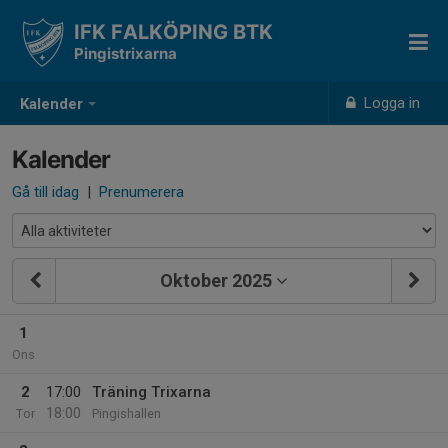
IFK FALKÖPING BTK
Pingistrixarna
Logga in
Kalender
Kalender
Gå till idag
|
Prenumerera
Oktober 2025
1
Ons
2
17:00
Träning Trixarna
18:00
Tor
Pingishallen