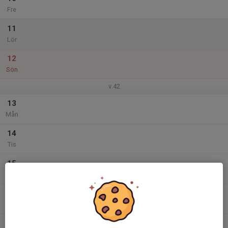
Fre
11
Lör
12
Sön
v.42
13
Mån
14
Tis
15
Ons
16
17:00
Träning Trixarna
18:00
Tor
Pingishallen
17