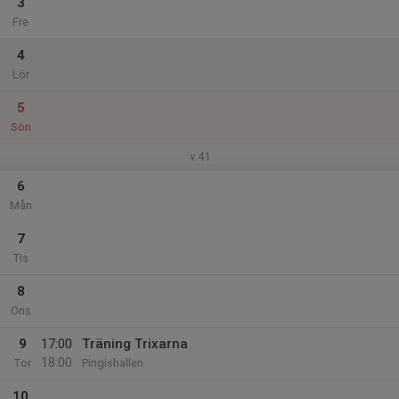
3
Fre
4
Lör
5
Sön
v.41
6
Mån
7
Tis
8
Ons
9
17:00
Träning Trixarna
18:00
Tor
Pingishallen
10