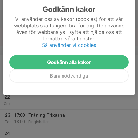
Fre
Godkänn kakor
18
Vi använder oss av kakor (cookies) för att vår
Lör
webbplats ska fungera bra för dig. De används
även för webbanalys i syfte att hjälpa oss att
19
förbättra våra tjänster.
Sön
Så använder vi cookies
v.43
20
Godkänn alla kakor
Mån
Bara nödvändiga
21
Tis
22
Ons
23
17:00
Träning Trixarna
18:00
Tor
Pingishallen
24