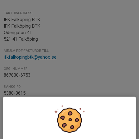
FAKTURAADRESS
IFK Falköping BTK
IFK Falköping BTK
Odengatan 41
521 41 Falköping
MEJLA PDF-FAKTUROR TILL
ifkfalkopingbtk@yahoo.se
ORG. NUMMER
867800-6753
BANKGIRO
5380-3615
SWISH-NUMMER
1236930200
Hitta till oss