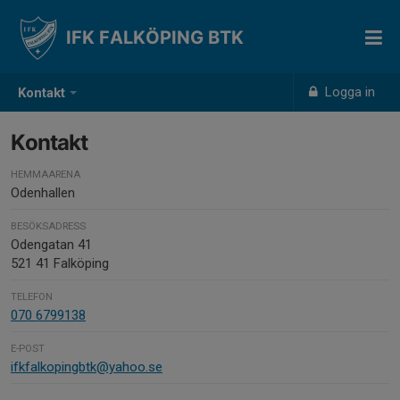
IFK FALKÖPING BTK
Logga in
Kontakt
Kontakt
HEMMAARENA
Odenhallen
BESÖKSADRESS
Odengatan 41
521 41 Falköping
TELEFON
070 6799138
E-POST
ifkfalkopingbtk@yahoo.se