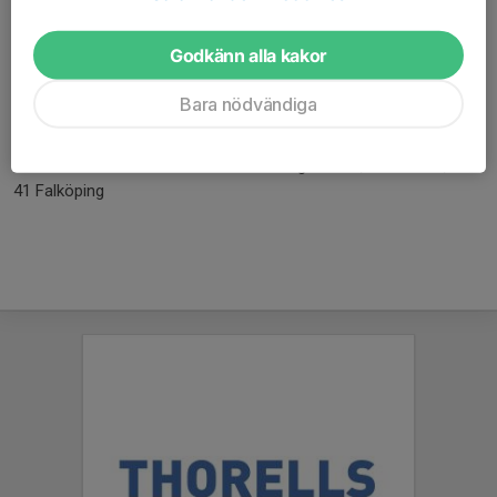
Rune Andersson tel: 0515-181 56, 070-670 12 96
Serieansvarig:
Godkänn alla kakor
Erik Kullingsjö tel: 0700-82 23 84
Bara nödvändiga
Sponsoransvarig:
Bosse Holgersson tel: 070-679 91 38
Adress:Odengatan 41,Odenhallen,521
41 Falköping