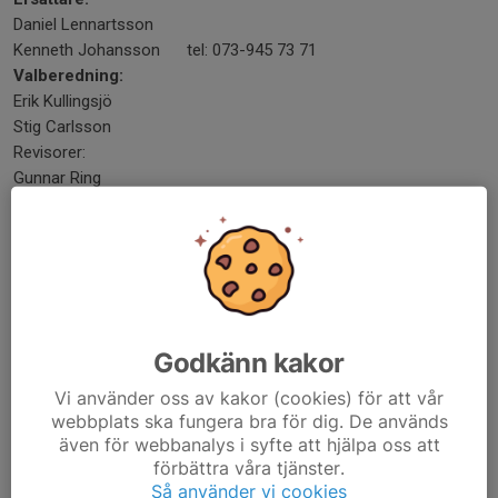
Daniel Lennartsson
Kenneth Johansson tel: 073-945 73 71
Valberedning:
Erik Kullingsjö
Stig Carlsson
Revisorer:
Gunnar Ring
Christer Carlsson
Protokoll styrelsemöten
ÖVRIGA POSTER:
Träningsansvarig:
Godkänn kakor
Fredrik Lyckebäck tel: 0733-856 333
Anmälan till tävling:
Vi använder oss av kakor (cookies) för att vår
Erik Kullingsjö tel: 070 - 082 23 84
webbplats ska fungera bra för dig. De används
Fredrik Lyckebäck tel: 0733-856 333
även för webbanalys i syfte att hjälpa oss att
förbättra våra tjänster.
Materialansvarig:
Så använder vi cookies