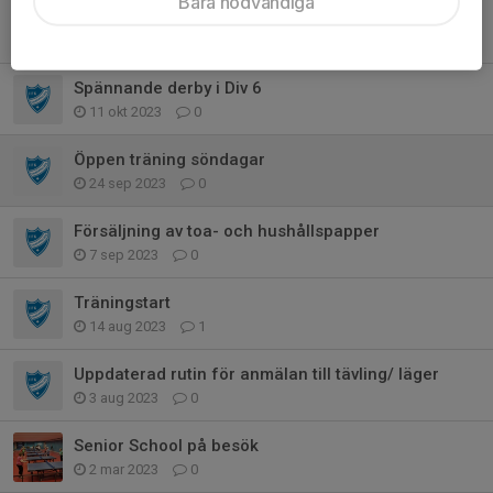
Bara nödvändiga
Ungdomstouren 16 december
10 dec 2023
0
Spännande derby i Div 6
11 okt 2023
0
Öppen träning söndagar
24 sep 2023
0
Försäljning av toa- och hushållspapper
7 sep 2023
0
Träningstart
14 aug 2023
1
Uppdaterad rutin för anmälan till tävling/ läger
3 aug 2023
0
Senior School på besök
2 mar 2023
0