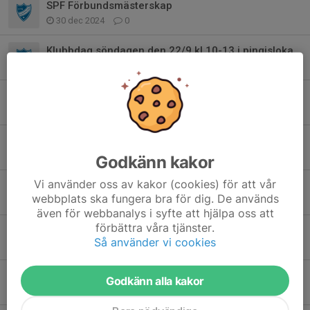
SPF Förbundsmästerskap
30 dec 2024
0
Klubbdag söndagen den 22/9 kl 10-13 i pingislokalen
10 sep 2024
0
Träningsstart för Motionsgruppen säsongen 24/25
15 aug 2024
0
Avslutning med Motionsgruppen
30 maj 2024
1
Godkänn kakor
Vi använder oss av kakor (cookies) för att vår
Oden Cup
webbplats ska fungera bra för dig. De används
16 mar 2024
0
även för webbanalys i syfte att hjälpa oss att
förbättra våra tjänster.
Ungdomstouren Lidköping 24 feb
Så använder vi cookies
21 feb 2024
0
Öppen pingisträning på söndagar
Godkänn alla kakor
14 jan 2024
0